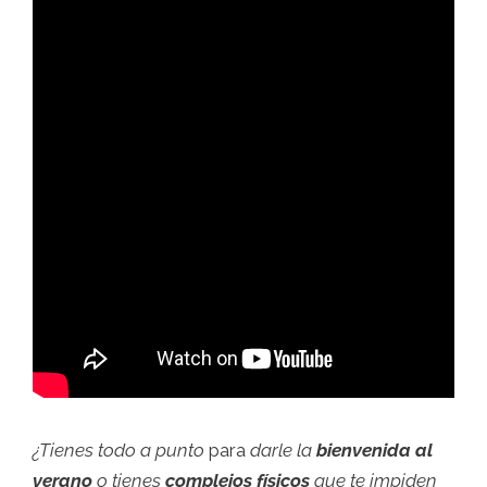
¿Tienes todo a punto
para
darle la
bienvenida al
verano
o tienes
complejos físicos
que te impiden