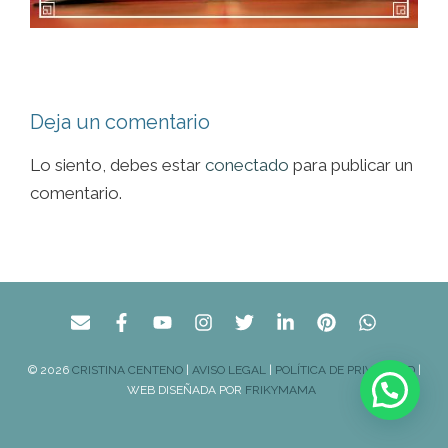
Deja un comentario
Lo siento, debes estar
conectado
para publicar un
comentario.
© 2026
CRISTINA CENTENO
|
AVISO LEGAL
|
POLÍTICA DE PRIVACIDAD
|
WEB DISEÑADA POR
FRIKYMAMA