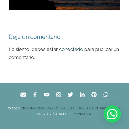
Deja un comentario
Lo siento, debes estar
conectado
para publicar un
comentario.
© 2026
CRISTINA CENTENO
|
AVISO LEGAL
|
POLÍTICA DE PRIVACIDAD
|
WEB DISEÑADA POR
FRIKYMAMA