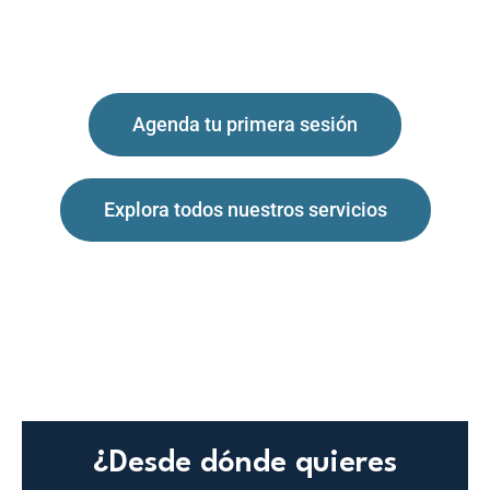
habitable para ti.​​
Pues eso,
encuentra tu norte,
incluso en la tormenta
Agenda tu primera sesión
Explora todos nuestros servicios
¿Desde dónde quieres