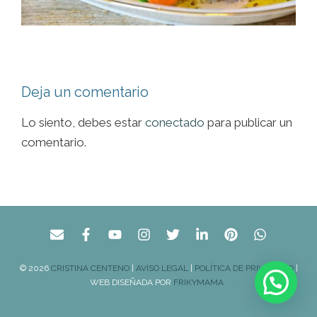
Deja un comentario
Lo siento, debes estar
conectado
para publicar un
comentario.
© 2026
CRISTINA CENTENO
|
AVISO LEGAL
|
POLÍTICA DE PRIVACIDAD
|
WEB DISEÑADA POR
FRIKYMAMA