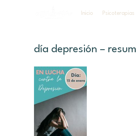
Inicio
Psicoterapias
día depresión – resu