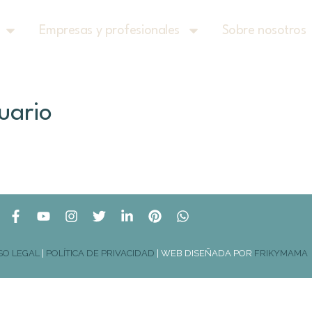
Empresas y profesionales
Sobre nosotros
uario
SO LEGAL
|
POLÍTICA DE PRIVACIDAD
| WEB DISEÑADA POR
FRIKYMAMA