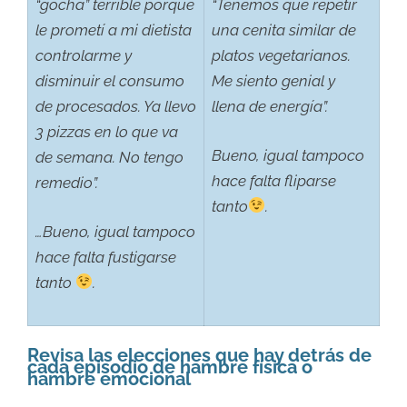
“gocha” terrible porque
“Tenemos que repetir
le prometí a mi dietista
una cenita similar de
controlarme y
platos vegetarianos.
disminuir el consumo
Me siento genial y
de procesados. Ya llevo
llena de energía”.
3 pizzas en lo que va
Bueno, igual tampoco
de semana. No tengo
hace falta fliparse
remedio”.
tanto
.
…Bueno, igual tampoco
hace falta fustigarse
tanto
.
Revisa las elecciones que hay detrás de
cada episodio de hambre física o
hambre emocional