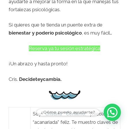
ayudarte a mejorar la forma en la que manejas tus
fortalezas psicológicas.
Si quieres que te tienda un puente extra de
bienestar y poderío psicológico
, e
s muy fácil…
Reserva ya tu sesión estratégica
¡Un abrazo y hasta pronto!
Cris.
Decideteycambia.
¿Cómo puedo ayudarte?
Soy
Cristina Centeno
, psicóloga y
“acanariada” feliz. Te muestro claves de